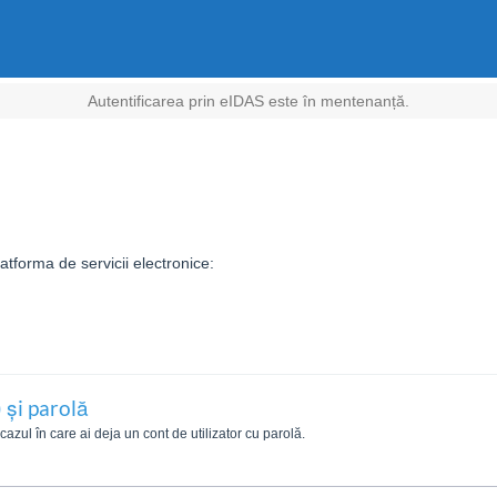
Autentificarea prin eIDAS este în mentenanță.
tforma de servicii electronice:
 și parolă
zul în care ai deja un cont de utilizator cu parolă.