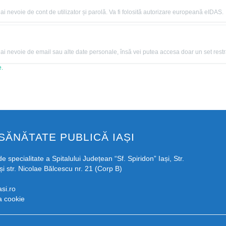
 nevoie de cont de utilizator și parolă. Va fi folosită autorizare europeană eIDAS.
 nevoie de email sau alte date personale, însă vei putea accesa doar un set restrân
e.
SĂNĂTATE PUBLICĂ IAȘI
e specialitate a Spitalului Județean “Sf. Spiridon” Iași, Str.
și str. Nicolae Bălcescu nr. 21 (Corp B)
si.ro
ca cookie