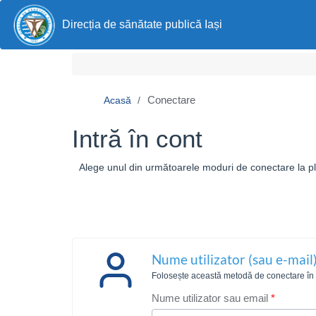
Direcția de sănătate publică Iași
Conectare
Acasă
Intră în cont
Alege unul din următoarele moduri de conectare la pla
Nume utilizator (sau e-mail)
Folosește această metodă de conectare în ca
Nume utilizator sau email