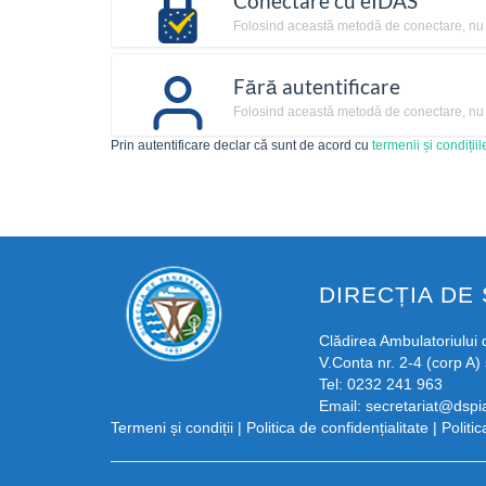
Conectare cu eIDAS
Folosind această metodă de conectare, nu ai
Fără autentificare
Folosind această metodă de conectare, nu ai
Prin autentificare declar că sunt de acord cu
termenii și condițiil
DIRECȚIA DE 
Clădirea Ambulatoriului d
V.Conta nr. 2-4 (corp A) 
Tel: 0232 241 963
Email:
secretariat@dspia
Termeni și condiții
|
Politica de confidențialitate
|
Politi