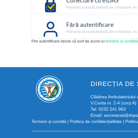
Conectare cu eIDAS
Folosind această metodă de conectare, nu ai
Fără autentificare
Folosind această metodă de conectare, nu ai
Prin autentificare declar că sunt de acord cu
termenii și condițiil
DIRECȚIA DE 
Clădirea Ambulatoriului d
V.Conta nr. 2-4 (corp A) 
Tel: 0232 241 963
Email:
secretariat@dspia
Termeni și condiții
|
Politica de confidențialitate
|
Politi