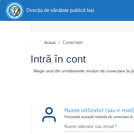
Direcția de sănătate publică Iași
Conectare
Acasă
Intră în cont
Alege unul din următoarele moduri de conectare la pla
Nume utilizator (sau e-mail)
Folosește această metodă de conectare în ca
Nume utilizator sau email