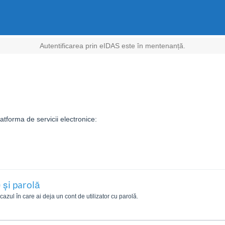
Autentificarea prin eIDAS este în mentenanță.
tforma de servicii electronice:
 și parolă
zul în care ai deja un cont de utilizator cu parolă.