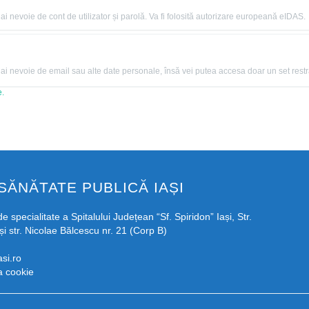
 nevoie de cont de utilizator și parolă. Va fi folosită autorizare europeană eIDAS.
 nevoie de email sau alte date personale, însă vei putea accesa doar un set restrân
e.
SĂNĂTATE PUBLICĂ IAȘI
e specialitate a Spitalului Județean “Sf. Spiridon” Iași, Str.
și str. Nicolae Bălcescu nr. 21 (Corp B)
si.ro
ca cookie