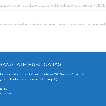
 nevoie de cont de utilizator și parolă. Va fi folosită autorizare europeană eIDAS.
 nevoie de email sau alte date personale, însă vei putea accesa doar un set restrân
e.
SĂNĂTATE PUBLICĂ IAȘI
e specialitate a Spitalului Județean “Sf. Spiridon” Iași, Str.
și str. Nicolae Bălcescu nr. 21 (Corp B)
si.ro
ca cookie