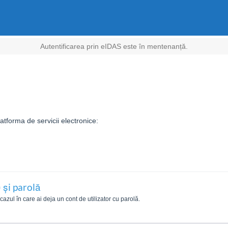
Autentificarea prin eIDAS este în mentenanță.
tforma de servicii electronice:
 și parolă
zul în care ai deja un cont de utilizator cu parolă.