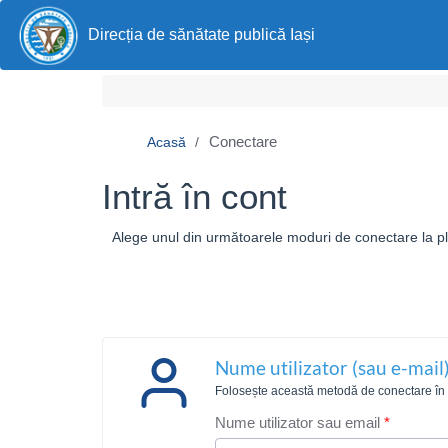
Direcția de sănătate publică Iași
Conectare
Acasă
Intră în cont
Alege unul din următoarele moduri de conectare la pla
Nume utilizator (sau e-mail)
Folosește această metodă de conectare în ca
Nume utilizator sau email