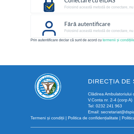
Conectare cu eIDAS
Folosind această metodă de conectare, nu ai
Fără autentificare
Folosind această metodă de conectare, nu ai
Prin autentificare declar că sunt de acord cu
termenii și condițiil
DIRECȚIA DE 
Clădirea Ambulatoriului d
V.Conta nr. 2-4 (corp A) 
Tel: 0232 241 963
Email:
secretariat@dspia
Termeni și condiții
|
Politica de confidențialitate
|
Politi