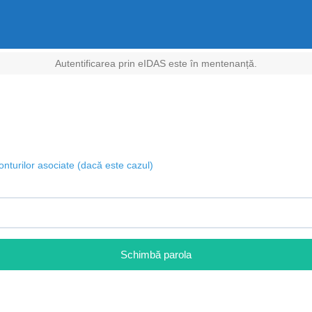
Autentificarea prin eIDAS este în mentenanță.
onturilor asociate (dacă este cazul)
Schimbă parola