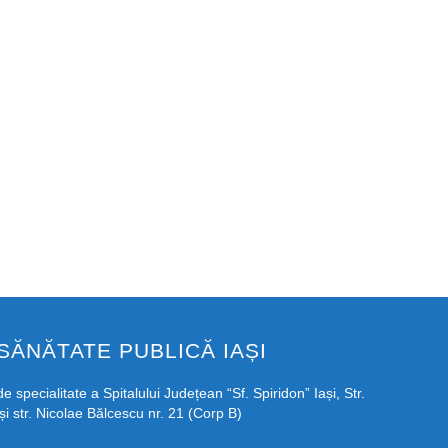
SĂNĂTATE PUBLICĂ IAȘI
e specialitate a Spitalului Județean “Sf. Spiridon” Iași, Str.
și str. Nicolae Bălcescu nr. 21 (Corp B)