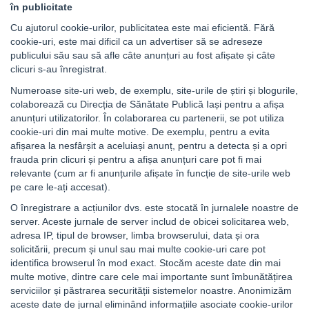
în publicitate
Cu ajutorul cookie-urilor, publicitatea este mai eficientă. Fără
cookie-uri, este mai dificil ca un advertiser să se adreseze
publicului său sau să afle câte anunțuri au fost afișate și câte
clicuri s-au înregistrat.
Numeroase site-uri web, de exemplu, site-urile de știri și blogurile,
colaborează cu Direcția de Sănătate Publică Iași pentru a afișa
anunțuri utilizatorilor. În colaborarea cu partenerii, se pot utiliza
cookie-uri din mai multe motive. De exemplu, pentru a evita
afișarea la nesfârșit a aceluiași anunț, pentru a detecta și a opri
frauda prin clicuri și pentru a afișa anunțuri care pot fi mai
relevante (cum ar fi anunțurile afișate în funcție de site-urile web
pe care le-ați accesat).
O înregistrare a acțiunilor dvs. este stocată în jurnalele noastre de
server. Aceste jurnale de server includ de obicei solicitarea web,
adresa IP, tipul de browser, limba browserului, data și ora
solicitării, precum și unul sau mai multe cookie-uri care pot
identifica browserul în mod exact. Stocăm aceste date din mai
multe motive, dintre care cele mai importante sunt îmbunătățirea
serviciilor și păstrarea securității sistemelor noastre. Anonimizăm
aceste date de jurnal eliminând informațiile asociate cookie-urilor