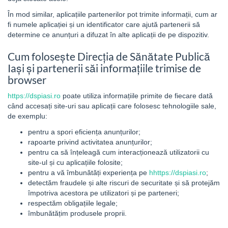
În mod similar, aplicațiile partenerilor pot trimite informații, cum ar
fi numele aplicației și un identificator care ajută partenerii să
determine ce anunțuri a difuzat în alte aplicații de pe dispozitiv.
Cum folosește Direcția de Sănătate Publică
Iași și partenerii săi informațiile trimise de
browser
https://dspiasi.ro
poate utiliza informațiile primite de fiecare dată
când accesați site-uri sau aplicații care folosesc tehnologiile sale,
de exemplu:
pentru a spori eficiența anunțurilor;
rapoarte privind activitatea anunțurilor;
pentru ca să înțeleagă cum interacționează utilizatorii cu
site-ul și cu aplicațiile folosite;
pentru a vă îmbunătăți experiența pe
hhttps://dspiasi.ro
;
detectăm fraudele și alte riscuri de securitate și să protejăm
împotriva acestora pe utilizatori și pe parteneri;
respectăm obligațiile legale;
îmbunătățim produsele proprii.