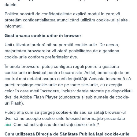
datele.
Politica noastră de confidențialitate explică modul în care vă
protejăm confidențialitatea atunci când utilizăm cookie-uri și alte
informații.
Gestionarea cookie-urilor în browser
Unii utilizatori preferă să nu permită cookie-urile. De aceea,
majoritatea browserelor vă oferă posibilitatea de a gestiona
cookie-urile conform preferințelor dvs.
În unele browsere, puteți configura reguli pentru a gestiona
cookie-urile individual pentru fiecare site. Astfel, beneficiați de un
control mai detaliat asupra confidențialității. Aceasta înseamnă că
puteți respinge cookie-urile de pe toate site-urile, cu excepția
celor în care aveți încredere, inclusiv datele stocate pe dispozitivul
dvs. de Adobe Flash Player (cunoscute și sub numele de cookie-
uri Flash).
Puteți afla cum să ștergeți cookie-urile sau să setați browser-ul
dvs. să nu accepte cookie-urile folosind informațiile prezentate
aici
: Cum să activați sau dezactivați cookie-urile?
Cum utilizează Direcția de Sănătate Publică Iași cookie-urile