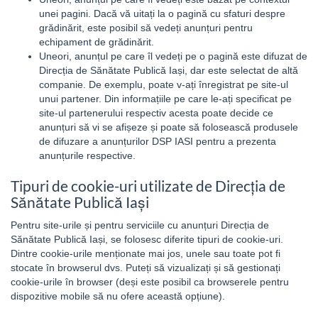
unei pagini. Dacă vă uitați la o pagină cu sfaturi despre
grădinărit, este posibil să vedeți anunțuri pentru
echipament de grădinărit.
Uneori, anunțul pe care îl vedeți pe o pagină este difuzat de
Direcția de Sănătate Publică Iași, dar este selectat de altă
companie. De exemplu, poate v-ați înregistrat pe site-ul
unui partener. Din informațiile pe care le-ați specificat pe
site-ul partenerului respectiv acesta poate decide ce
anunțuri să vi se afișeze și poate să folosească produsele
de difuzare a anunțurilor DSP IASI pentru a prezenta
anunțurile respective.
Tipuri de cookie-uri utilizate de Direcția de
Sănătate Publică Iași
Pentru site-urile și pentru serviciile cu anunțuri Direcția de
Sănătate Publică Iași, se folosesc diferite tipuri de cookie-uri.
Dintre cookie-urile menționate mai jos, unele sau toate pot fi
stocate în browserul dvs. Puteți să vizualizați și să gestionați
cookie-urile în browser (deși este posibil ca browserele pentru
dispozitive mobile să nu ofere această opțiune).