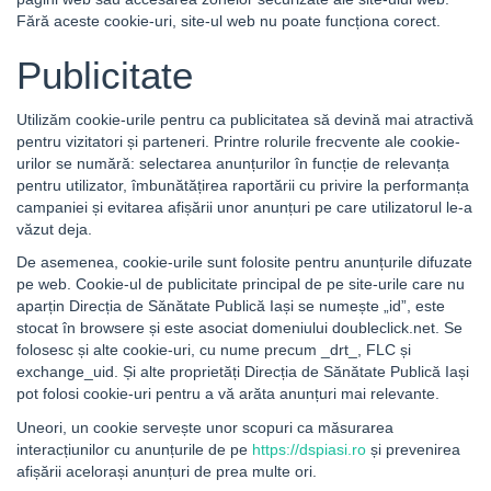
Fără aceste cookie-uri, site-ul web nu poate funcționa corect.
Publicitate
Utilizăm cookie-urile pentru ca publicitatea să devină mai atractivă
pentru vizitatori și parteneri. Printre rolurile frecvente ale cookie-
urilor se numără: selectarea anunțurilor în funcție de relevanța
pentru utilizator, îmbunătățirea raportării cu privire la performanța
campaniei și evitarea afișării unor anunțuri pe care utilizatorul le-a
văzut deja.
De asemenea, cookie-urile sunt folosite pentru anunțurile difuzate
pe web. Cookie-ul de publicitate principal de pe site-urile care nu
aparțin Direcția de Sănătate Publică Iași se numește „id”, este
stocat în browsere și este asociat domeniului doubleclick.net. Se
folosesc și alte cookie-uri, cu nume precum _drt_, FLC și
exchange_uid. Și alte proprietăți Direcția de Sănătate Publică Iași
pot folosi cookie-uri pentru a vă arăta anunțuri mai relevante.
Uneori, un cookie servește unor scopuri ca măsurarea
interacțiunilor cu anunțurile de pe
https://dspiasi.ro
și prevenirea
afișării acelorași anunțuri de prea multe ori.