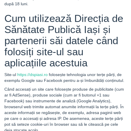
după 18 luni.
Cum utilizează Direcția de
Sănătate Publică Iași și
partenerii săi datele când
folosiți site-ul sau
aplicațiile acestuia
Site-ul
https://dspiasi.ro
folosește tehnologia unor terțe părți, de
exemplu Google sau Facebook pentru a-și îmbunătăți conținutul.
Când accesați un site care folosește produse de publicitate (cum
ar fi AdSense), produse sociale (cum ar fi butonul +1 sau
Facebook) sau instrumente de analiză (Google Analytics),
browserul web trimite automat anumite informații la terțe pârți. În
aceste informații se regăsește, de exemplu, adresa paginii web
pe care o accesați și adresa IP. De asemenea, aceste terțe pârți
pot să seteze cookie-uri în browser sau să le citească pe cele
deja stocate acolo.