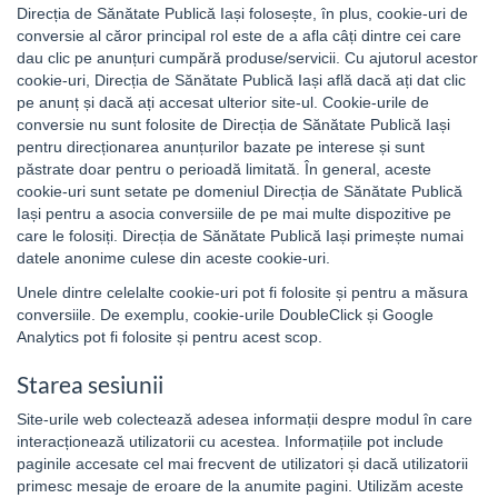
Direcția de Sănătate Publică Iași folosește, în plus, cookie-uri de
conversie al căror principal rol este de a afla câți dintre cei care
dau clic pe anunțuri cumpără produse/servicii. Cu ajutorul acestor
cookie-uri, Direcția de Sănătate Publică Iași află dacă ați dat clic
pe anunț și dacă ați accesat ulterior site-ul. Cookie-urile de
conversie nu sunt folosite de Direcția de Sănătate Publică Iași
pentru direcționarea anunțurilor bazate pe interese și sunt
păstrate doar pentru o perioadă limitată. În general, aceste
cookie-uri sunt setate pe domeniul Direcția de Sănătate Publică
Iași pentru a asocia conversiile de pe mai multe dispozitive pe
care le folosiți. Direcția de Sănătate Publică Iași primește numai
datele anonime culese din aceste cookie-uri.
Unele dintre celelalte cookie-uri pot fi folosite și pentru a măsura
conversiile. De exemplu, cookie-urile DoubleClick și Google
Analytics pot fi folosite și pentru acest scop.
Starea sesiunii
Site-urile web colectează adesea informații despre modul în care
interacționează utilizatorii cu acestea. Informațiile pot include
paginile accesate cel mai frecvent de utilizatori și dacă utilizatorii
primesc mesaje de eroare de la anumite pagini. Utilizăm aceste