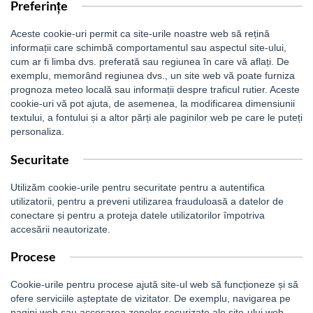
Preferințe
Aceste cookie-uri permit ca site-urile noastre web să rețină
informații care schimbă comportamentul sau aspectul site-ului,
cum ar fi limba dvs. preferată sau regiunea în care vă aflați. De
exemplu, memorând regiunea dvs., un site web vă poate furniza
prognoza meteo locală sau informații despre traficul rutier. Aceste
cookie-uri vă pot ajuta, de asemenea, la modificarea dimensiunii
textului, a fontului și a altor părți ale paginilor web pe care le puteți
personaliza.
Securitate
Utilizăm cookie-urile pentru securitate pentru a autentifica
utilizatorii, pentru a preveni utilizarea frauduloasă a datelor de
conectare și pentru a proteja datele utilizatorilor împotriva
accesării neautorizate.
Procese
Cookie-urile pentru procese ajută site-ul web să funcționeze și să
ofere serviciile așteptate de vizitator. De exemplu, navigarea pe
pagini web sau accesarea zonelor securizate ale site-ului web.