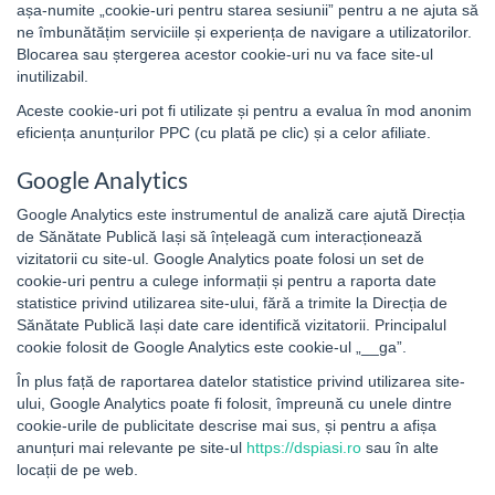
așa-numite „cookie-uri pentru starea sesiunii” pentru a ne ajuta să
ne îmbunătățim serviciile și experiența de navigare a utilizatorilor.
Blocarea sau ștergerea acestor cookie-uri nu va face site-ul
inutilizabil.
Aceste cookie-uri pot fi utilizate și pentru a evalua în mod anonim
eficiența anunțurilor PPC (cu plată pe clic) și a celor afiliate.
Google Analytics
Google Analytics este instrumentul de analiză care ajută Direcția
de Sănătate Publică Iași să înțeleagă cum interacționează
vizitatorii cu site-ul. Google Analytics poate folosi un set de
cookie-uri pentru a culege informații și pentru a raporta date
statistice privind utilizarea site-ului, fără a trimite la Direcția de
Sănătate Publică Iași date care identifică vizitatorii. Principalul
cookie folosit de Google Analytics este cookie-ul „__ga”.
În plus față de raportarea datelor statistice privind utilizarea site-
ului, Google Analytics poate fi folosit, împreună cu unele dintre
cookie-urile de publicitate descrise mai sus, și pentru a afișa
anunțuri mai relevante pe site-ul
https://dspiasi.ro
sau în alte
locații de pe web.