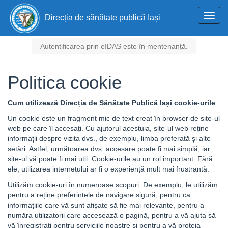
Toggl
Direcția de sănătate publică Iași
navig
Autentificarea prin eIDAS este în mentenanță.
Politica cookie
Cum utilizează Direcția de Sănătate Publică Iași cookie-urile
Un cookie este un fragment mic de text creat în browser de site-ul
web pe care îl accesați. Cu ajutorul acestuia, site-ul web reține
informații despre vizita dvs., de exemplu, limba preferată și alte
setări. Astfel, următoarea dvs. accesare poate fi mai simplă, iar
site-ul vă poate fi mai util. Cookie-urile au un rol important. Fără
ele, utilizarea internetului ar fi o experiență mult mai frustrantă.
Utilizăm cookie-uri în numeroase scopuri. De exemplu, le utilizăm
pentru a reține preferințele de navigare sigură, pentru ca
informațiile care vă sunt afișate să fie mai relevante, pentru a
număra utilizatorii care accesează o pagină, pentru a vă ajuta să
vă înregistrați pentru serviciile noastre și pentru a vă proteja