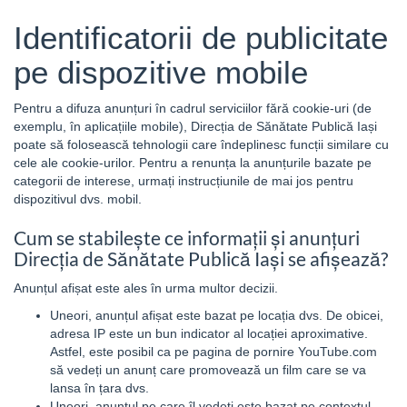
Identificatorii de publicitate
pe dispozitive mobile
Pentru a difuza anunțuri în cadrul serviciilor fără cookie-uri (de
exemplu, în aplicațiile mobile), Direcția de Sănătate Publică Iași
poate să folosească tehnologii care îndeplinesc funcții similare cu
cele ale cookie-urilor. Pentru a renunța la anunțurile bazate pe
categorii de interese, urmați instrucțiunile de mai jos pentru
dispozitivul dvs. mobil.
Cum se stabilește ce informații și anunțuri
Direcția de Sănătate Publică Iași se afișează?
Anunțul afișat este ales în urma multor decizii.
Uneori, anunțul afișat este bazat pe locația dvs. De obicei,
adresa IP este un bun indicator al locației aproximative.
Astfel, este posibil ca pe pagina de pornire YouTube.com
să vedeți un anunț care promovează un film care se va
lansa în țara dvs.
Uneori, anunțul pe care îl vedeți este bazat pe contextul