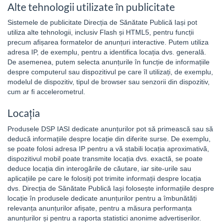
Alte tehnologii utilizate în publicitate
Sistemele de publicitate Direcția de Sănătate Publică Iași pot
utiliza alte tehnologii, inclusiv Flash și HTML5, pentru funcții
precum afișarea formatelor de anunțuri interactive. Putem utiliza
adresa IP, de exemplu, pentru a identifica locația dvs. generală.
De asemenea, putem selecta anunțurile în funcție de informațiile
despre computerul sau dispozitivul pe care îl utilizați, de exemplu,
modelul de dispozitiv, tipul de browser sau senzorii din dispozitiv,
cum ar fi accelerometrul.
Locația
Produsele DSP IASI dedicate anunțurilor pot să primească sau să
deducă informațiile despre locație din diferite surse. De exemplu,
se poate folosi adresa IP pentru a vă stabili locația aproximativă,
dispozitivul mobil poate transmite locația dvs. exactă, se poate
deduce locația din interogările de căutare, iar site-urile sau
aplicațiile pe care le folosiți pot trimite informații despre locația
dvs. Direcția de Sănătate Publică Iași folosește informațiile despre
locație în produsele dedicate anunțurilor pentru a îmbunătăți
relevanța anunțurilor afișate, pentru a măsura performanța
anunțurilor și pentru a raporta statistici anonime advertiserilor.