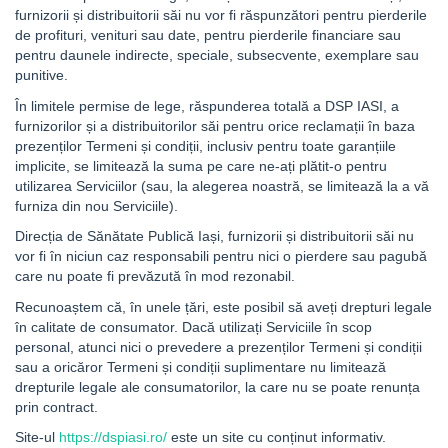
furnizorii și distribuitorii săi nu vor fi răspunzători pentru pierderile
de profituri, venituri sau date, pentru pierderile financiare sau
pentru daunele indirecte, speciale, subsecvente, exemplare sau
punitive.
În limitele permise de lege, răspunderea totală a DSP IASI, a
furnizorilor și a distribuitorilor săi pentru orice reclamații în baza
prezenților Termeni și condiții, inclusiv pentru toate garanțiile
implicite, se limitează la suma pe care ne-ați plătit-o pentru
utilizarea Serviciilor (sau, la alegerea noastră, se limitează la a vă
furniza din nou Serviciile).
Direcția de Sănătate Publică Iași, furnizorii și distribuitorii săi nu
vor fi în niciun caz responsabili pentru nici o pierdere sau pagubă
care nu poate fi prevăzută în mod rezonabil.
Recunoaștem că, în unele țări, este posibil să aveți drepturi legale
în calitate de consumator. Dacă utilizați Serviciile în scop
personal, atunci nici o prevedere a prezenților Termeni și condiții
sau a oricăror Termeni și condiții suplimentare nu limitează
drepturile legale ale consumatorilor, la care nu se poate renunța
prin contract.
Site-ul
https://dspiasi.ro/
este un site cu conținut informativ.