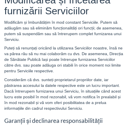
furnizării Serviciilor
Modificăm și îmbunătățim în mod constant Serviciile. Putem să
adăugăm sau să eliminăm funcționalități ori funcții; de asemenea,
putem să suspendăm sau să întrerupem complet furnizarea unui
Serviciu.
Puteți să renunțați oricând la utilizarea Serviciilor noastre, însă ne
va părea rău să nu mai colaborăm cu dvs. De asemenea, Direcția
de Sănătate Publică Iași poate întrerupe furnizarea Serviciilor
către dvs. sau poate adăuga ori stabili în orice moment noi limite
pentru Serviciile respective.
Considerăm că dvs. sunteți proprietarul propriilor date, iar
păstrarea accesului la datele respective este un lucru important.
Dacă întrerupem furnizarea unui Serviciu, în situațiile când acest
lucru este posibil în mod rezonabil, vă vom notifica în prealabil și
în mod rezonabil și vă vom oferi posibilitatea de a prelua
informațiile din cadrul respectivului Serviciu.
Garanții și declinarea responsabilității