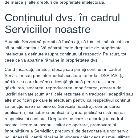
de marcă și alte drepturi de proprietate intelectuală.
Conținutul dvs. în cadrul
Serviciilor noastre
Anumite Servicii vă permit să încărcați, să trimiteți, să stocați sau
să primiți conținut. Vă păstrați toate drepturile de proprietate
intelectuală deținute asupra conținutului respectiv. Pe scurt, tot
ceea ce vă aparține rămâne în proprietatea dvs.
Când încărcați, trimiteți, stocați sau primiți conținut în cadrul
Serviciilor sau prin intermediul acestora, acordați DSP IASI (și
părților cu care lucrăm) o licență globală pentru utilizarea,
găzduirea, stocarea, reproducerea, modificarea, crearea de
lucrări derivate (cum ar fi cele rezultate din traduceri, adaptări sau
alte modificări pe care le efectuăm pentru ca respectivul conținut
să funcționeze mai bine cu Serviciile noastre), comunicarea,
publicarea, executarea publică, afișarea publică și distribuirea
respectivului conținut. Drepturile pe care le acordați în cadrul
acestei licențe au scopul limitat de operare, promovare și
îmbunătățire a Serviciilor, precum și de dezvoltare a unor servicii
noi. Această licență rămâne în vigoare chiar dacă nu mai utilizați