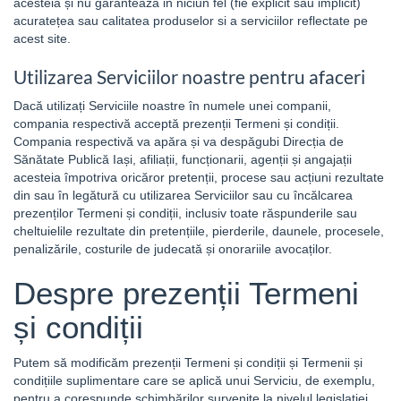
acesteia și nu garantează in niciun fel (fie explicit sau implicit)
acuratețea sau calitatea produselor si a serviciilor reflectate pe
acest site.
Utilizarea Serviciilor noastre pentru afaceri
Dacă utilizați Serviciile noastre în numele unei companii,
compania respectivă acceptă prezenții Termeni și condiții.
Compania respectivă va apăra și va despăgubi Direcția de
Sănătate Publică Iași, afiliații, funcționarii, agenții și angajații
acesteia împotriva oricăror pretenții, procese sau acțiuni rezultate
din sau în legătură cu utilizarea Serviciilor sau cu încălcarea
prezenților Termeni și condiții, inclusiv toate răspunderile sau
cheltuielile rezultate din pretențiile, pierderile, daunele, procesele,
penalizările, costurile de judecată și onorariile avocaților.
Despre prezenții Termeni
și condiții
Putem să modificăm prezenții Termeni și condiții și Termenii și
condițiile suplimentare care se aplică unui Serviciu, de exemplu,
pentru a corespunde schimbărilor survenite la nivelul legislației