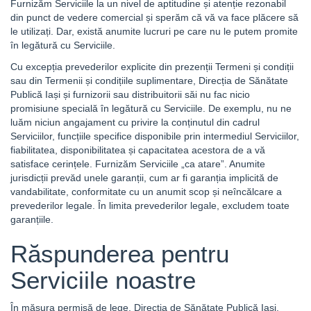
Furnizăm Serviciile la un nivel de aptitudine și atenție rezonabil
din punct de vedere comercial și sperăm că vă va face plăcere să
le utilizați. Dar, există anumite lucruri pe care nu le putem promite
în legătură cu Serviciile.
Cu excepția prevederilor explicite din prezenții Termeni și condiții
sau din Termenii și condițiile suplimentare, Direcția de Sănătate
Publică Iași și furnizorii sau distribuitorii săi nu fac nicio
promisiune specială în legătură cu Serviciile. De exemplu, nu ne
luăm niciun angajament cu privire la conținutul din cadrul
Serviciilor, funcțiile specifice disponibile prin intermediul Serviciilor,
fiabilitatea, disponibilitatea și capacitatea acestora de a vă
satisface cerințele. Furnizăm Serviciile „ca atare”. Anumite
jurisdicții prevăd unele garanții, cum ar fi garanția implicită de
vandabilitate, conformitate cu un anumit scop și neîncălcare a
prevederilor legale. În limita prevederilor legale, excludem toate
garanțiile.
Răspunderea pentru
Serviciile noastre
În măsura permisă de lege, Direcția de Sănătate Publică Iași,