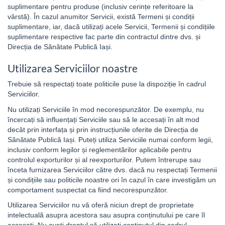
suplimentare pentru produse (inclusiv cerințe referitoare la
vârstă). În cazul anumitor Servicii, există Termeni și condiții
suplimentare, iar, dacă utilizați acele Servicii, Termenii și condițiile
suplimentare respective fac parte din contractul dintre dvs. și
Direcția de Sănătate Publică Iași.
Utilizarea Serviciilor noastre
Trebuie să respectați toate politicile puse la dispoziție în cadrul
Serviciilor.
Nu utilizați Serviciile în mod necorespunzător. De exemplu, nu
încercați să influențați Serviciile sau să le accesați în alt mod
decât prin interfața și prin instrucțiunile oferite de Direcția de
Sănătate Publică Iași. Puteți utiliza Serviciile numai conform legii,
inclusiv conform legilor și reglementărilor aplicabile pentru
controlul exporturilor și al reexporturilor. Putem întrerupe sau
înceta furnizarea Serviciilor către dvs. dacă nu respectați Termenii
și condițiile sau politicile noastre ori în cazul în care investigăm un
comportament suspectat ca fiind necorespunzător.
Utilizarea Serviciilor nu vă oferă niciun drept de proprietate
intelectuală asupra acestora sau asupra conținutului pe care îl