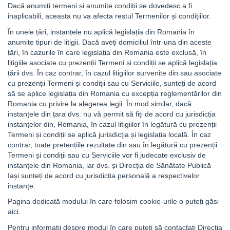
Dacă anumiți termeni și anumite condiții se dovedesc a fi
inaplicabili, aceasta nu va afecta restul Termenilor și condițiilor.
În unele țări, instanțele nu aplică legislația din Romania în
anumite tipuri de litigii. Dacă aveți domiciliul într-una din aceste
țări, în cazurile în care legislația din Romania este exclusă, în
litigiile asociate cu prezenții Termeni și condiții se aplică legislația
țării dvs. În caz contrar, în cazul litigiilor survenite din sau asociate
cu prezenții Termeni și condiții sau cu Serviciile, sunteți de acord
să se aplice legislația din Romania cu excepția reglementărilor din
Romania cu privire la alegerea legii. În mod similar, dacă
instanțele din țara dvs. nu vă permit să fiți de acord cu jurisdicția
instanțelor din, Romania, în cazul litigiilor în legătură cu prezenții
Termeni și condiții se aplică jurisdicția și legislația locală. În caz
contrar, toate pretențiile rezultate din sau în legătură cu prezenții
Termeni și condiții sau cu Serviciile vor fi judecate exclusiv de
instanțele din Romania, iar dvs. și Direcția de Sănătate Publică
Iași sunteți de acord cu jurisdicția personală a respectivelor
instanțe.
Pagina dedicată modului în care folosim cookie-urile o puteți găsi
aici.
Pentru informații despre modul în care puteți să contactați Direcția