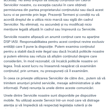
accesați. Nu aveți dreptul să utilizați conținutul din cadrul
Serviciilor noastre, cu excepția cazului în care obțineți
permisiunea din partea proprietarului conținutului sau dacă acest
lucru vi se permite prin lege. Prezenții Termeni și condiții nu vă
acordă dreptul de a utiliza nicio marcă sau siglă din cadrul
Serviciilor. Nu eliminați, nu ascundeți și nu modificați nicio
mențiune legală afișată în cadrul sau împreună cu Serviciile.
Serviciile noastre afișează un anumit conținut care nu aparține
DSP IASI. Responsabilitatea pentru acest conținut revine exclusiv
entității care îl pune la dispoziție. Putem examina conținutul
pentru a stabili dacă este ilegal sau dacă încalcă politicile noastre
și putem elimina sau refuza să afișăm conținutul despre care
considerăm, în mod rezonabil, că încalcă politicile noastre ori
legea. Însă acest lucru nu înseamnă neapărat că examinăm
conținutul; prin urmare, nu presupuneți că îl examinăm.
În ceea ce privește utilizarea Serviciilor de către dvs., putem să vă
trimitem anunțuri privind serviciile, mesaje administrative și alte
informații. Puteți renunța la unele dintre aceste comunicări.
Unele dintre Serviciile noastre sunt disponibile pe dispozitive
mobile. Nu utilizați aceste Servicii într-un mod care vă distrage
atenția și vă împiedică să respectați legislația rutieră și de