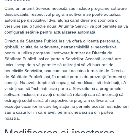
Când un anumit Serviciu necesită sau include programe software
descărcabile, respectivul program software se poate actualiza
automat pe dispozitivul dvs. atunci când devine disponibilă o
versiune sau o funcție nouă. Anumite Servicii vă pot permite să vă
configurați setările pentru actualizarea automată.
Direcția de Sănătate Publică Iași vă oferă o licență personală,
globală, scutită de redevențe, netransmisibilă și neexclusivă
pentru a utiliza programul software furnizat de Direcția de
Sănătate Publică Iași ca parte a Serviciilor. Această licență are
unicul scop de a vă permite să utilizați și să vă bucurați de
beneficiile Serviciilor, așa cum sunt acestea furnizate de Direcția
de Sănătate Publică Iași, în modul permis de prezenții Termeni și
condiții. Nu aveți dreptul să copiați, să modificați, să distribuiți, să
vindeți sau să închiriați nicio parte a Serviciilor și a programelor
software incluse; nu aveți dreptul să refaceți sau să încercați să
extrageți codul sursă al respectivului program software, cu
excepția cazurilor în care legislația nu permite aceste restricționări
sau a cazurilor în care aveți permisiunea scrisă din partea
noastră.
Modificarea și încetarea