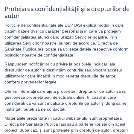
Protejarea confidențialității și a drepturilor de
autor
Politicile de confidențialitate ale DSP IASI explică modul în care
tratăm datele dvs. cu caracter personal și în care vă protejăm
confidențialitatea atunci când utilizați Serviciile noastre. Prin
utilizarea Serviciilor noastre, sunteți de acord ca, Direcția de
Sănătate Publică Iași poate să utilizeze datele respective conform
politicilor noastre de confidențialitate.
Răspundem notificărilor cu privire la posibilele încălcări ale
drepturilor de autor și desființăm conturile sau blocăm accesul
utilizatorilor care încalcă în mod repetat drepturile de autor,
conform prevederilor legale.
Oferim informații care ajută proprietarii drepturilor de autor să își
gestioneze proprietatea intelectuală online. În cazul în care
considerați că vă sunt încălcate drepturile de autor și doriți să ne
înștiințați, puteți să ne contactați.
Materialele prezentate în cadrul website-ului sunt proprietatea
Direcția de Sănătate Publică Iași sau a partenerilor săi din acest
proiect, după caz, și sunt protejate prin drepturi de autor, drepturi