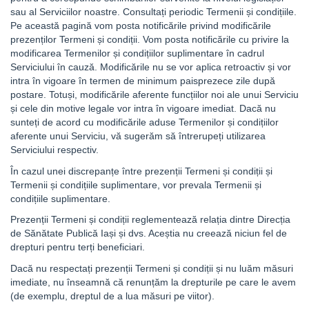
sau al Serviciilor noastre. Consultați periodic Termenii și condițiile.
Pe această pagină vom posta notificările privind modificările
prezenților Termeni și condiții. Vom posta notificările cu privire la
modificarea Termenilor și condițiilor suplimentare în cadrul
Serviciului în cauză. Modificările nu se vor aplica retroactiv și vor
intra în vigoare în termen de minimum paisprezece zile după
postare. Totuși, modificările aferente funcțiilor noi ale unui Serviciu
și cele din motive legale vor intra în vigoare imediat. Dacă nu
sunteți de acord cu modificările aduse Termenilor și condițiilor
aferente unui Serviciu, vă sugerăm să întrerupeți utilizarea
Serviciului respectiv.
În cazul unei discrepanțe între prezenții Termeni și condiții și
Termenii și condițiile suplimentare, vor prevala Termenii și
condițiile suplimentare.
Prezenții Termeni și condiții reglementează relația dintre Direcția
de Sănătate Publică Iași și dvs. Aceștia nu creează niciun fel de
drepturi pentru terți beneficiari.
Dacă nu respectați prezenții Termeni și condiții și nu luăm măsuri
imediate, nu înseamnă că renunțăm la drepturile pe care le avem
(de exemplu, dreptul de a lua măsuri pe viitor).