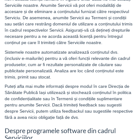
Serviciile noastre. Anumite Servicii vă pot oferi modalități de
accesare și de eliminare a conținutului furnizat către respectivul
Serviciu. De asemenea, anumite Servicii au Termeni și condiții
sau setări care restrâng domeniul de utilizare a conținutului trimis
în cadrul respectivelor Servicii. Asigurați-vă că dețineți drepturile
necesare pentru a ne acorda această licență pentru întregul
conținut pe care îl trimiteți către Serviciile noastre.
Sistemele noastre automatizate analizează conținutul dvs.
(inclusiv e-mailurile) pentru a vă oferi funcții relevante din cadrul
produselor, cum ar fi rezultate personalizate de căutare sau
publicitate personalizată. Analiza are loc când conținutul este
trimis, primit sau stocat.
Puteți afla mai multe informații despre modul în care Direcția de
Sănătate Publică Iași utilizează și stochează conținutul în politica
de confidențialitate sau în Termenii și condițiile suplimentare
pentru anumite Servicii. Dacă trimiteți feedback sau sugestii
despre Servicii, putem utiliza feedbackul sau sugestiile respective
fără a avea nicio obligație față de dvs.
Despre programele software din cadrul
Serviciilor