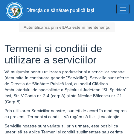
Toggl
Direcția de sănătate publică Iași
navig
Autentificarea prin eIDAS este în mentenanță.
Termeni și condiții de
utilizare a serviciilor
Vă mulțumim pentru utilizarea produselor și a serviciilor noastre
(denumite în continuare generic "Serviciile"). Serviciile sunt oferite
de Direcția de Sănătate Publică Iași, cu sediul Clădirea
Ambulatoriului de specialitate a Spitalului Județean “Sf. Spiridon”
Iași, Str. V.Conta nr. 2-4 (corp A) și str. Nicolae Bălcescu nr. 21
(Corp B)
Prin utilizarea Serviciilor noastre, sunteți de acord în mod expres
cu prezenții Termeni și condiții. Vă rugăm să îi citiți cu atenție.
Serviciile noastre sunt variate și, prin urmare, este posibil ca
uneori să se aplice Termeni și condiții suplimentare sau cerințe