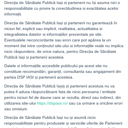
Direcția de Sănătate Publică Iași si partenerii nu își asuma nici o
responsabilitate cu privire la corectitudinea si exactitatea acelor
informații.
Direcția de Sănătate Publică Iași și partenerii nu garantează în
niciun fel, explicit sau implicit, realitatea, actualitatea si
integralitatea datelor si informațiilor prezentate pe site.
Eventualele neconcordante sau erori care pot apărea la un
moment dat intre conținutul site-ului si informațiile reale nu implica
nicio răspundere, de orice natura, pentru Direcția de Sănătate
Publică Iași si partenerii acesteia.
Datele si informațiile accesibile publicului pe acest site nu
constituie recomandări, garanții, consultanta sau angajament din
partea DSP IASI și partenerii acesteia.
Direcția de Sănătate Publică Iașiș și partenerii acestuia nu va
putea fi adusa răspunzătoare fata de nicio persoana / entitate
pentru niciun fel de daune care ar rezulta, direct sau indirect, din
utilizarea site-ului
https://dspiasi.ro/
sau ca urmare a oricărei erori
sau omisiuni.
Direcția de Sănătate Publică Iași nu-și asumă nicio
responsabilitate pentru produsele și serviciile oferite de Partenerii