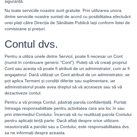
siguranță.
Nu toate serviciile noastre sunt gratuite. Prin utilizarea unora
dintre serviciile noastre sunteți de acord cu posibilitatea efectuării
unei plați către Direcția de Sănătate Publică Iași conform listei de
comisioane și prețuri.
Contul dvs.
Pentru a utiliza unele dintre Servicii, poate fi necesar un Cont
(numit în continuare generic "Cont"). Puteți să vă creați propriul
Cont sau acesta vă poate fi atribuit de un administrator, cum ar fi
angajatorul. Dacă utilizați un Cont atribuit de un administrator, se
pot aplica Termeni și condiții diferite sau suplimentare, iar
administratorul poate avea dreptul să vă acceseze sau să vă
dezactiveze contul.
Pentru a vă proteja Contul, păstrați parola confidențială. Purtați
întreaga responsabilitate pentru activitatea care are loc în sau
prin intermediul Contului. Încercați să nu reutilizați parola Contului
pentru aplicații terță parte. Dacă aflați despre orice utilizare
neautorizată a parolei sau a Contului, este responsabilitatea dvs.
sa ne informați despre aceasta.