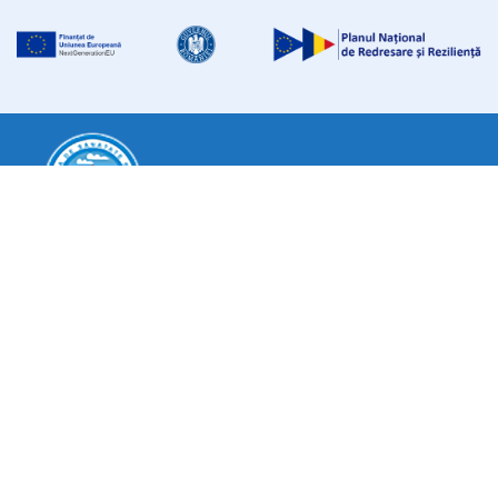
DIRECȚIA DE SĂNĂTATE PUBLICĂ
IAȘI
Clădirea Ambulatoriului de specialitate a Spitalului Județean
“Sf. Spiridon” Iași, Str. V.Conta nr. 2-4 (corp A) și str. Nicolae
Bălcescu nr. 21 (Corp B)
Tel: 0232 241 963
Email:
secretariat@dspiasi.ro
Termeni și condiții
|
Politica de confidențialitate
|
Politica cookie