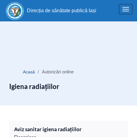
Toggl
Direcția de sănătate publică Iași
navig
Autorizări online
Acasă
Igiena radiațiilor
Aviz sanitar igiena radiațiilor