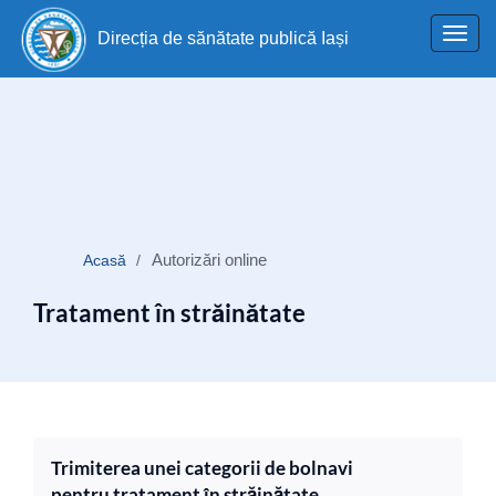
Toggl
Direcția de sănătate publică Iași
navig
Autorizări online
Acasă
Tratament în străinătate
Trimiterea unei categorii de bolnavi
pentru tratament în străinătate