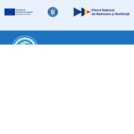
DIRECȚIA DE SĂNĂTATE PUBLICĂ
IAȘI
Clădirea Ambulatoriului de specialitate a Spitalului Județean
“Sf. Spiridon” Iași, Str. V.Conta nr. 2-4 (corp A) și str. Nicolae
Bălcescu nr. 21 (Corp B)
Tel: 0232 241 963
Email:
secretariat@dspiasi.ro
Termeni și condiții
|
Politica de confidențialitate
|
Politica cookie